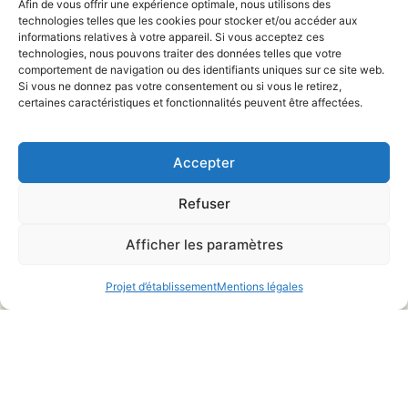
Afin de vous offrir une expérience optimale, nous utilisons des
technologies telles que les cookies pour stocker et/ou accéder aux
informations relatives à votre appareil. Si vous acceptez ces
Ecole Charles de Foucauld
technologies, nous pouvons traiter des données telles que votre
impasse Marc Sangnier
comportement de navigation ou des identifiants uniques sur ce site web.
Si vous ne donnez pas votre consentement ou si vous le retirez,
85000 LA ROCHE SUR YON
certaines caractéristiques et fonctionnalités peuvent être affectées.
02 51 37 42 82
Accepter
direction@rochesuryon-charlesdefoucauld.fr
Refuser
Équipe éducative
Afficher les paramètres
Projet d’établissement
L’école en photos …
Projet d’établissement
Mentions légales
L’école maternelle